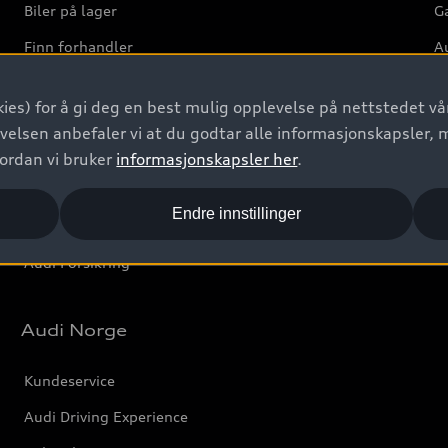
Biler på lager
Ga
Finn forhandler
Au
Bestill prøvekjøring
Ve
ies) for å gi deg en best mulig opplevelse på nettstedet vår
Kontakt forhandler
velsen anbefaler vi at du godtar alle informasjonskapsler, 
Prislister
vordan vi bruker
informasjonskapsler her
.
Leasing
Endre innstillinger
Bilgarantier
Audi Forsikring
Audi Norge
Kundeservice
Audi Driving Experience