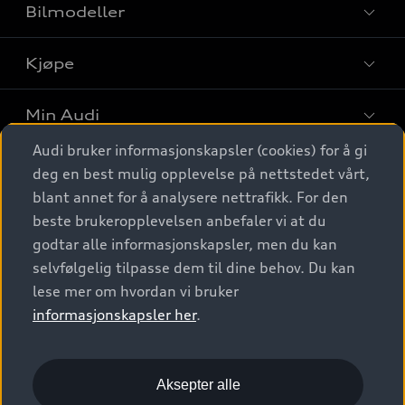
Bilmodeller
Kjøpe
Finn din Audi
Sammenlign bilmodeller
Min Audi
Kjøpshjelp
Elbiler
Audi bruker informasjonskapsler (cookies) for å gi
Biler på lager
Digitale tjenester
deg en best mulig opplevelse på nettstedet vårt,
Behold nybilfølelsen
SUV
Finn forhandler
blant annet for å analysere nettrafikk. For den
Garantert Audi Service
Stasjonsvogn
Audi Norge
beste brukeropplevelsen anbefaler vi at du
Audi digitale tjenester
Bestill prøvekjøring
godtar alle informasjonskapsler, men du kan
Audi Originalt tilbehør
Sportback
Audi connect
Kontakt forhandler
selvfølgelig tilpasse dem til dine behov. Du kan
Kundeservice
Verkstedtjenester
S/RS
lese mer om hvordan vi bruker
Functions on demand
Prislister
Audi Driving Experience
informasjonskapsler her
.
Konseptbiler og prototyper
Audi Charging
Leasing
Nyhetsbrev
© 2026 AUDI NORGE. All Rights Reserved.
Kom i gang med myAudi
Bilgarantier
Presse
Aksepter alle
Imprint
Ansvarserklæring
Personvern