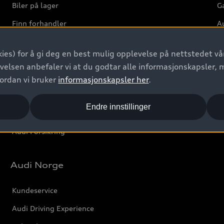
Biler på lager
Ga
Finn forhandler
Au
Bestill prøvekjøring
Ve
ies) for å gi deg en best mulig opplevelse på nettstedet vår
Kontakt forhandler
velsen anbefaler vi at du godtar alle informasjonskapsler, 
Prislister
vordan vi bruker
informasjonskapsler her
.
Leasing
Endre innstillinger
Bilgarantier
Audi Forsikring
Audi Norge
Kundeservice
Audi Driving Experience