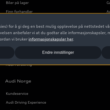
Biler på lager
Ga
Finn forhandler
Au
Bestill prøvekjøring
Ve
ies) for å gi deg en best mulig opplevelse på nettstedet vår
Kontakt forhandler
velsen anbefaler vi at du godtar alle informasjonskapsler, 
Prislister
vordan vi bruker
informasjonskapsler her
.
Leasing
Endre innstillinger
Bilgarantier
Audi Forsikring
Audi Norge
Kundeservice
Audi Driving Experience