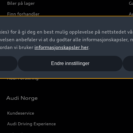
Biler på lager
Ga
Finn forhandler
Au
Bestill prøvekjøring
Ve
ies) for å gi deg en best mulig opplevelse på nettstedet vår
Kontakt forhandler
velsen anbefaler vi at du godtar alle informasjonskapsler, 
Prislister
vordan vi bruker
informasjonskapsler her
.
Leasing
Endre innstillinger
Bilgarantier
Audi Forsikring
Audi Norge
Kundeservice
Audi Driving Experience