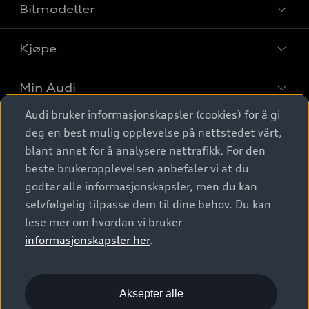
Bilmodeller
Kjøpe
Finn din Audi
Sammenlign bilmodeller
Min Audi
Kjøpshjelp
Elbiler
Audi bruker informasjonskapsler (cookies) for å gi
Biler på lager
Digitale tjenester
deg en best mulig opplevelse på nettstedet vårt,
Behold nybilfølelsen
SUV
Finn forhandler
blant annet for å analysere nettrafikk. For den
Garantert Audi Service
Stasjonsvogn
Audi Norge
beste brukeropplevelsen anbefaler vi at du
Audi digitale tjenester
Bestill prøvekjøring
godtar alle informasjonskapsler, men du kan
Audi Originalt tilbehør
Sportback
Audi connect
Kontakt forhandler
selvfølgelig tilpasse dem til dine behov. Du kan
Kundeservice
Verkstedtjenester
S/RS
lese mer om hvordan vi bruker
Functions on demand
Prislister
Audi Driving Experience
informasjonskapsler her
.
Konseptbiler og prototyper
Audi Charging
Leasing
Nyhetsbrev
© 2026 AUDI NORGE. All Rights Reserved.
Kom i gang med myAudi
Bilgarantier
Presse
Aksepter alle
Imprint
Ansvarserklæring
Personvern