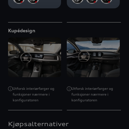
Kupédesign
Utforsk interiørfarger og
Utforsk interiørfarger og
funksjoner nærmere i
funksjoner nærmere i
konfiguratoren
konfiguratoren
Kjøpsalternativer