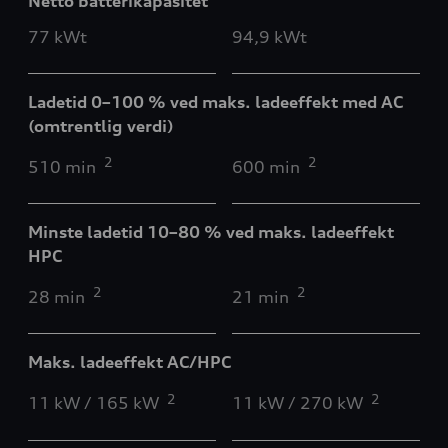
Netto batterikapasitet
77 kWt
94,9 kWt
Ladetid 0–100 % ved maks. ladeeffekt med AC
(omtrentlig verdi)
2
2
510 min
600 min
Minste ladetid 10–80 % ved maks. ladeeffekt
HPC
2
2
28 min
21 min
Maks. ladeeffekt AC/HPC
2
2
11 kW / 165 kW
11 kW / 270 kW