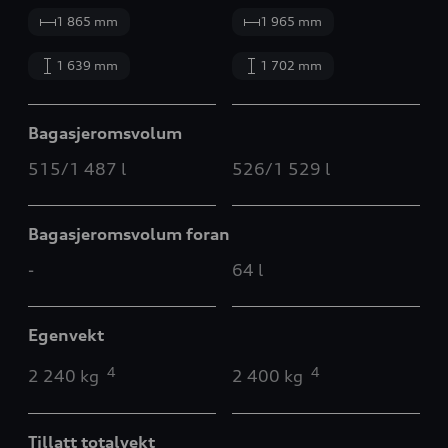
1 865 mm
1 965 mm
1 639 mm
1 702 mm
Bagasjeromsvolum
515/1 487 l
526/1 529 l
Bagasjeromsvolum foran
-
64 l
Egenvekt
4
4
2 240 kg
2 400 kg
Tillatt totalvekt