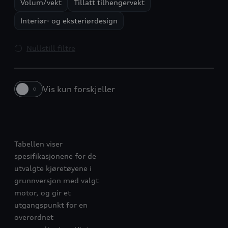
Volum/vekt
Tillatt tilhengervekt
Interiør- og eksteriørdesign
Nullstill filtre
Vis kun forskjeller
Q4 e-tron
Q6 e-tron
Tabellen viser
spesifikasjonene for de
utvalgte kjøretøyene i
grunnversjon med valgt
motor, og gir et
utgangspunkt for en
overordnet