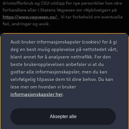
drivstofforbruk og CO2-utslipp for nye personbiler hos våre
forhandlere eller i Statens Vegvesen sin «Nybilvelger» på
https://www.vegvesen.no/
. Vi tar forbehold om eventuelle
feil, endringer og avvik.
2
Kapasitet i bilen. Ladetiden og ladeeffekten påvirkes av flere
Audi bruker informasjonskapsler (cookies) for å gi
faktorer, blant annet omgivelses- og batteritemperatur,
deg en best mulig opplevelse på nettstedet vårt,
hvilket støpsel som brukes, om funksjonen for
forhåndstemperering aktiveres eller ikke (f.eks. fjernstyrt
blant annet for å analysere nettrafikk. For den
klimaregulering), tilgjengelig effekt på ladestolpen, ladenivå
beste brukeropplevelsen anbefaler vi at du
og batteriets alder. Ladeeffekten synker etter hvert som
godtar alle informasjonskapsler, men du kan
ladenivået øker. Ladetapet er tatt med i beregningen. HPC står
selvfølgelig tilpasse dem til dine behov. Du kan
for High Power Charging, det vil si hurtiglading med
lese mer om hvordan vi bruker
likestrøm.
informasjonskapsler her
.
3
Heftet "Oversikt over drivstofforbruk og CO₂-utslipp for nye
personbiler" fås hos din Audi-forhandler.
Aksepter alle
4
Fraskrivningsklausul 2: alle (helelektriske) modeller uten
drivstofftank