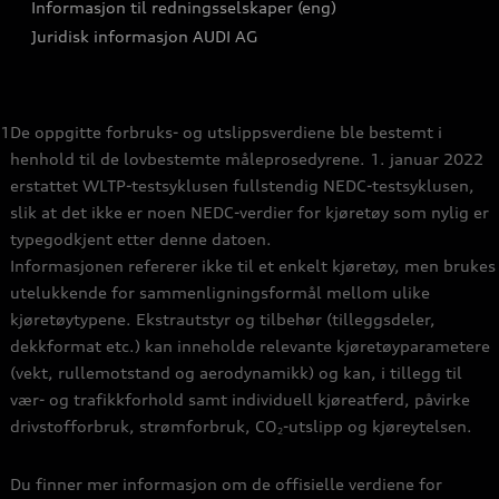
Informasjon til redningsselskaper (eng)
Bli sertifisert merkeverksted
Juridisk informasjon AUDI AG
Autoretur
Åpenhetsloven
1
De oppgitte forbruks- og utslippsverdiene ble bestemt i
henhold til de lovbestemte måleprosedyrene. 1. januar 2022
erstattet WLTP-testsyklusen fullstendig NEDC-testsyklusen,
slik at det ikke er noen NEDC-verdier for kjøretøy som nylig er
typegodkjent etter denne datoen.
Informasjonen refererer ikke til et enkelt kjøretøy, men brukes
utelukkende for sammenligningsformål mellom ulike
kjøretøytypene. Ekstrautstyr og tilbehør (tilleggsdeler,
dekkformat etc.) kan inneholde relevante kjøretøyparametere
(vekt, rullemotstand og aerodynamikk) og kan, i tillegg til
vær- og trafikkforhold samt individuell kjøreatferd, påvirke
drivstofforbruk, strømforbruk, CO
-utslipp og kjøreytelsen.
2
Du finner mer informasjon om de offisielle verdiene for