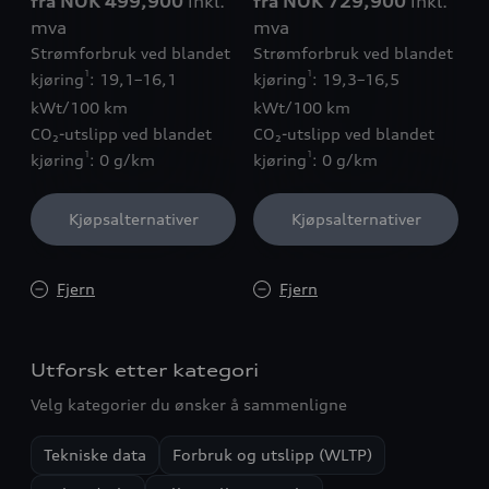
fra NOK 499,900
inkl.
fra NOK 729,900
inkl.
mva
mva
Strømforbruk ved blandet
Strømforbruk ved blandet
1
1
kjøring
: 19,1–16,1
kjøring
: 19,3–16,5
kWt/100 km
kWt/100 km
CO₂-utslipp ved blandet
CO₂-utslipp ved blandet
1
1
kjøring
: 0 g/km
kjøring
: 0 g/km
Kjøpsalternativer
Kjøpsalternativer
Fjern
Fjern
Utforsk etter kategori
Velg kategorier du ønsker å sammenligne
Tekniske data
Forbruk og utslipp (WLTP)