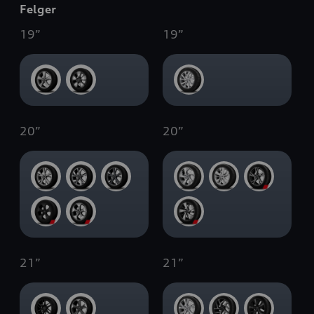
Felger
19
”
19
”
20
”
20
”
21
”
21
”