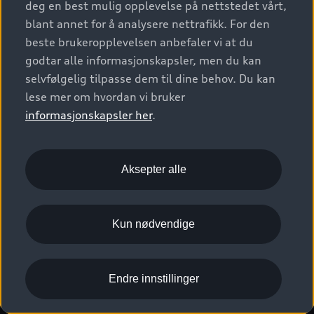
deg en best mulig opplevelse på nettstedet vårt,
Kundeservice
Verkstedtjenester
S/RS
Functions on demand
blant annet for å analysere nettrafikk. For den
Prislister
Audi Driving Experience
beste brukeropplevelsen anbefaler vi at du
Konseptbiler og prototyper
Audi Charging
Leasing
godtar alle informasjonskapsler, men du kan
Nyhetsbrev
© 2026 AUDI NORGE. All Rights Reserved.
selvfølgelig tilpasse dem til dine behov. Du kan
Kom i gang med myAudi
Bilgarantier
Presse
lese mer om hvordan vi bruker
Imprint
Ansvarserklæring
Personvern
Logg Inn Bilhold
Audi Forsikring
informasjonskapsler her
.
Karriere
Informasjonskapsler (cookies)
Informasjon til redningsselskaper (eng)
Bli sertifisert merkeverksted
Juridisk informasjon AUDI AG
Aksepter alle
Autoretur
Åpenhetsloven
Kun nødvendige
Endre innstillinger