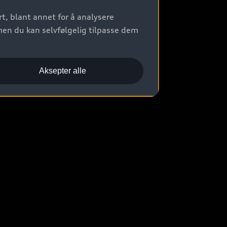
t, blant annet for å analysere
men du kan selvfølgelig tilpasse dem
Aksepter alle