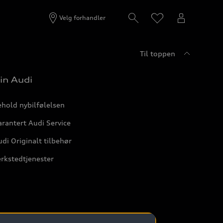
Velg forhandler
Til toppen
in Audi
hold nybilfølelsen
rantert Audi Service
di Originalt tilbehør
rkstedtjenester