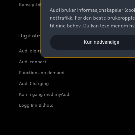
Konseptbiler og prototyper
Audi bruker informasjonskapsler (cook
nettrafikk. For den beste brukeropple
til dine behov. Du kan lese mer om h
Digitale tjenester
Kun nødvendige
Audi digitale tjenester
Audi connect
Functions on demand
Audi Charging
Kom i gang med myAudi
Logg Inn Bilhold