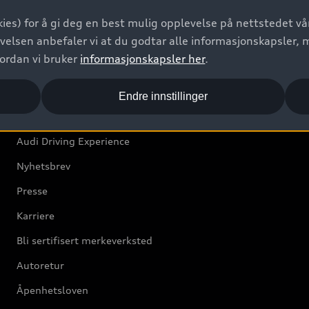
Bilgarantier
ies) for å gi deg en best mulig opplevelse på nettstedet vår
Audi Forsikring
velsen anbefaler vi at du godtar alle informasjonskapsler, 
vordan vi bruker
informasjonskapsler her
.
Audi Norge
Endre innstillinger
Kundeservice
Audi Driving Experience
Nyhetsbrev
Presse
Karriere
Bli sertifisert merkeverksted
Autoretur
Åpenhetsloven