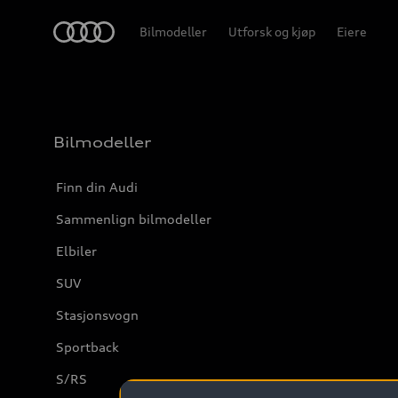
Home
Bilmodeller
Utforsk og kjøp
Eiere
Bilmodeller
Finn din Audi
Sammenlign bilmodeller
Elbiler
SUV
Stasjonsvogn
Sportback
S/RS