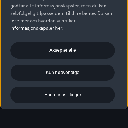
godtar alle informasjonskapsler, men du kan
selvfølgelig tilpasse dem til dine behov. Du kan
lese mer om hvordan vi bruker
informasjonskapsler her
.
A6 e-tron Black Edition har 3-eikers sportsratt i
skinn med flat over- og underside og et svært
sportslig utseende. Rattet ligger godt i hendene
Aksepter alle
og har multifunksjonstaster med
berøringsfunksjon som gjør det enkelt å betjene
de mange infotainmentfunksjonene.
Kun nødvendige
Endre innstillinger