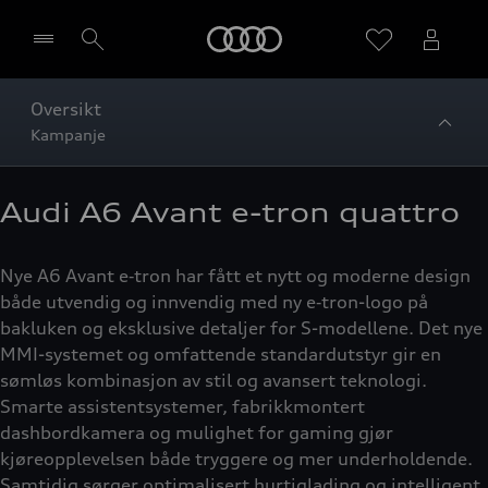
Home
Oversikt
Kampanje
Velg forhandler
Audi A6 Avant e-tron quattro
Nye A6 Avant e‑tron har fått et nytt og moderne design
både utvendig og innvendig med ny e‑tron-logo på
bakluken og eksklusive detaljer for S-modellene. Det nye
MMI-systemet og omfattende standardutstyr gir en
sømløs kombinasjon av stil og avansert teknologi.
Smarte assistentsystemer, fabrikkmontert
dashbordkamera og mulighet for gaming gjør
kjøreopplevelsen både tryggere og mer underholdende.
Samtidig sørger optimalisert hurtiglading og intelligent