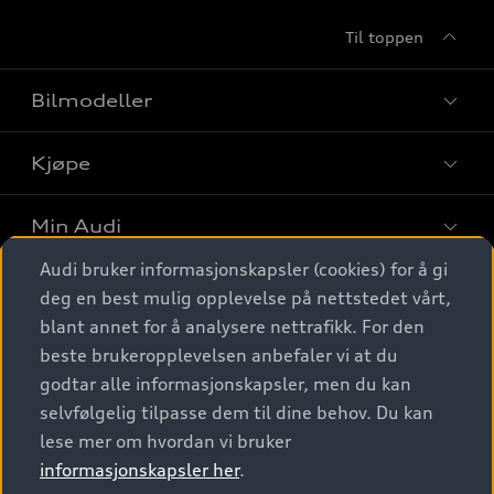
Til toppen
Bilmodeller
Kjøpe
Finn din Audi
Sammenlign bilmodeller
Min Audi
Kjøpshjelp
Elbiler
Audi bruker informasjonskapsler (cookies) for å gi
Biler på lager
Digitale tjenester
deg en best mulig opplevelse på nettstedet vårt,
Behold nybilfølelsen
SUV
Finn forhandler
blant annet for å analysere nettrafikk. For den
Garantert Audi Service
Stasjonsvogn
Audi Norge
beste brukeropplevelsen anbefaler vi at du
Audi digitale tjenester
Bestill prøvekjøring
godtar alle informasjonskapsler, men du kan
Audi Originalt tilbehør
Sportback
Audi connect
Kontakt forhandler
selvfølgelig tilpasse dem til dine behov. Du kan
Kundeservice
Verkstedtjenester
S/RS
lese mer om hvordan vi bruker
Functions on demand
Prislister
Audi Driving Experience
informasjonskapsler her
.
Konseptbiler og prototyper
Audi Charging