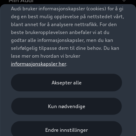
Min Audi
Kjøpshjelp
Audi bruker informasjonskapsler (cookies) for å gi
Elbiler
Biler på lager
deg en best mulig opplevelse på nettstedet vårt,
Digitale tjenester
Behold nybilfølelsen
SUV
blant annet for å analysere nettrafikk. For den
Finn forhandler
beste brukeropplevelsen anbefaler vi at du
Garantert Audi Service
Stasjonsvogn
Audi Norge
Audi digitale tjenester
Bestill prøvekjøring
godtar alle informasjonskapsler, men du kan
Audi Originalt tilbehør
Sportback
selvfølgelig tilpasse dem til dine behov. Du kan
Audi connect
Kontakt forhandler
Kundeservice
lese mer om hvordan vi bruker
Verkstedtjenester
S/RS
Functions on demand
Prislister
informasjonskapsler her
.
Audi Driving Experience
Konseptbiler og prototyper
Audi Charging
Leasing
Nyhetsbrev
Aksepter alle
© 2026 AUDI NORGE. All Rights Reserved.
Kom i gang med myAudi
Bilgarantier
Presse
Imprint
Ansvarserklæring
Personvern
Logg Inn Bilhold
Audi Forsikring
Informasjonskapsler (cookies)
Karriere
Kun nødvendige
Informasjon til redningsselskaper (eng)
Bli sertifisert merkeverksted
Juridisk informasjon AUDI AG
Autoretur
Endre innstillinger