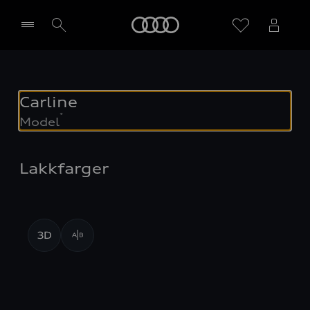
Home
Velg forhandler
Carline
*
Model
Lakkfarger