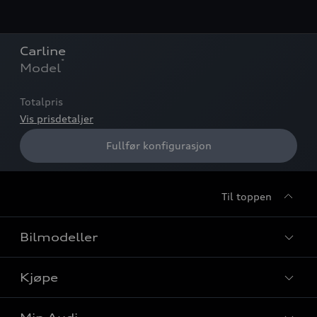
Carline
*
Model
Totalpris
Vis prisdetaljer
Fullfør konfigurasjon
Til toppen
Bilmodeller
Kjøpe
Finn din Audi
Sammenlign bilmodeller