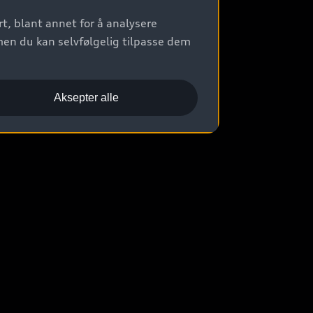
t, blant annet for å analysere
men du kan selvfølgelig tilpasse dem
Aksepter alle