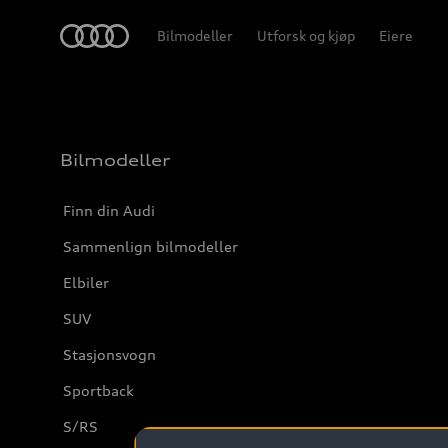
Home
Bilmodeller
Utforsk og kjøp
Eiere
Bilmodeller
Finn din Audi
Sammenlign bilmodeller
Elbiler
SUV
Stasjonsvogn
Sportback
S/RS