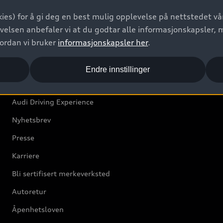
Bilgarantier
ies) for å gi deg en best mulig opplevelse på nettstedet vår
Audi Forsikring
velsen anbefaler vi at du godtar alle informasjonskapsler, 
vordan vi bruker
informasjonskapsler her
.
Audi Norge
Endre innstillinger
Kundeservice
Audi Driving Experience
Nyhetsbrev
Presse
Karriere
Bli sertifisert merkeverksted
Autoretur
Åpenhetsloven