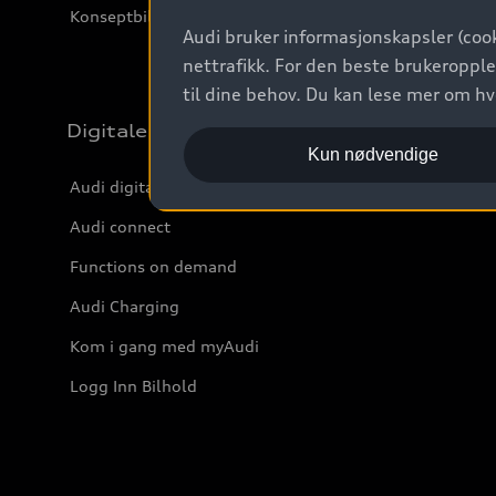
Konseptbiler og prototyper
Audi bruker informasjonskapsler (cook
nettrafikk. For den beste brukeropple
til dine behov. Du kan lese mer om h
Digitale tjenester
Kun nødvendige
Audi digitale tjenester
Audi connect
Functions on demand
Audi Charging
Kom i gang med myAudi
Logg Inn Bilhold