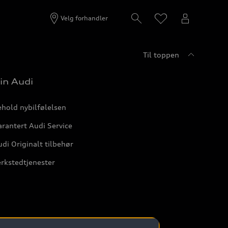
Velg forhandler
Til toppen
in Audi
hold nybilfølelsen
rantert Audi Service
di Originalt tilbehør
rkstedtjenester